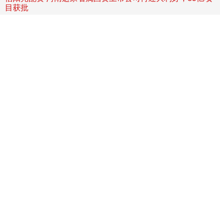
目获批
证券配资公司
07-10
豫能控股（维权）又有百万千瓦发电机组项目获得河南省发改委批
复，该项目位于河南省濮阳市台前县后方乡，项目新建2台100万千
信投配资 国学｜文物中的医学 让你大开眼界
睿迎网
08-06
文物是凝固的历史，当我们将目光投向那些沉睡千年的器具、简帛、
石刻与图像，一条贯穿中华文明的医学发展脉络便清晰浮现。从新石
信投配资 壹网壹创(300792.SZ)：收到浙江证监局警示函
睿迎网
06-29
智通财经APP讯，壹网壹创(300792.SZ)发布公告，公司于近日收到
中国证券监督管理委员会浙江监管局(简称“浙江证监
星火牛配资 哪吒2停播引热议，差评如潮，现象级爆款为何
遭质疑？_票房_观众_电影
炒股配资服务
07-13