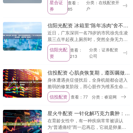
星合证
分类：在线配资开
查看：
忆力好像变差了，刚想说的话转头就忘，
券
户
85
注意力也难以集中....
信阳光配资 冰箱里“陈年冻肉”舍不得扔，过期牛奶怕浪费继续喝！广东79岁老伯病菌“上脑”险丧命，医生提醒：冰箱不是“保险箱”
近日，广东深圳一名79岁的市民徐先生凌
晨三点半起夜上厕所时，突然全身无力摔
倒在地。半小时后家人发现异常，此时徐
信阳光配
分类：证券配资
查看：
先生体温已飙升至 40 摄氏度，病情十分
资
公司
213
危急。家属....
信投配资 心肌炎恢复期，遵医嘱做好这3件事，助力心功能更好恢复
身体遭遇炎症侵扰后，全身机能都会进入
脆弱的修复阶段，而心脏作为维系生命运
转的核心器官，一旦受到心肌炎影响，后
信投配资
查看：77
分类：睿迎网
续的休养调理就显得尤为关键。不少人在
胸闷、乏力、心慌....
星火牛配资 一针化解巧克力囊肿：超声介入如何让女性“微创保生育”？
在育龄女性中，有一种疾病常常被误认
为“普通痛经”而一忍再忍，它就是卵巢巧