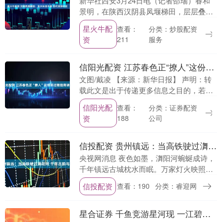
新华社西安3月24日电（记者邵瑞）春和
景明，在陕西汉阴县凤堰梯田，层层叠叠
的油菜花海随风起伏，从秦岭南麓的高山
星火牛配
分类：炒股配资
查看：
之巅绵延十余公里，一路铺展至汉江河
资
服务
211
畔，壮美秀丽的景....
信阳光配资 江苏春色正“撩人”这份防过敏指南请查收
文图/戴凌 【来源：新华日报】 声明：转
载此文是出于传递更多信息之目的，若有
来源标注错误或侵犯了您的合法权益，请
信阳光配
分类：证券配资
查看：
作者持权属证明发至邮箱
资
公司
188
newmedia2023@....
信投配资 贵州镇远：当高铁驶过㵲阳河 千年古韵与时代速度同框
央视网消息 夜色如墨，㵲阳河蜿蜒成诗，
千年镇远古城枕水而眠。万家灯火映照着
飞檐翘角与古桥倒影，一幅静谧绝美的太
信投配资
查看：190
分类：睿迎网
极山水画卷徐徐铺展。列车划破夜空，光
影穿梭于古城街....
星合证券 千鱼竞游星河现 一江碧水润青神