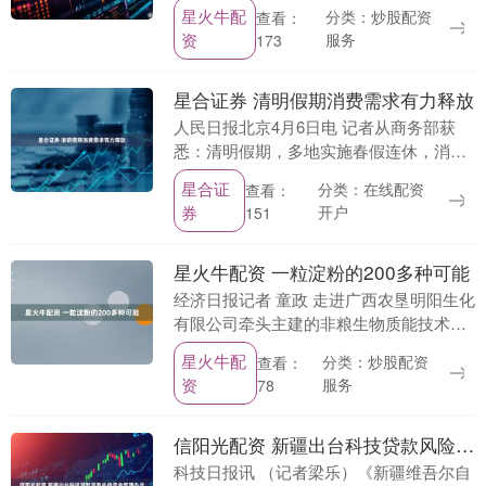
克力囊肿，医学上称为卵巢子宫内膜异位
星火牛配
分类：炒股配资
查看：
囊肿，是由于子宫内膜异位“种植”在卵巢
资
服务
173
上，每次月经周....
星合证券 清明假期消费需求有力释放
人民日报北京4月6日电 记者从商务部获
悉：清明假期，多地实施春假连休，消费
需求得到有力释放，为春季消费市场注入
星合证
分类：在线配资
查看：
活力。商务部商务大数据显示，清明假
券
开户
151
期，全国重点零售....
星火牛配资 一粒淀粉的200多种可能
经济日报记者 童政 走进广西农垦明阳生化
有限公司牵头主建的非粮生物质能技术全
国重点实验室明阳分室，仿佛踏入一座现
星火牛配
分类：炒股配资
查看：
代化的“分子工厂”。曾经作为普通食品原
资
服务
78
料的木薯淀....
信阳光配资 新疆出台科技贷款风险补偿资金管理办法
科技日报讯 （记者梁乐）《新疆维吾尔自