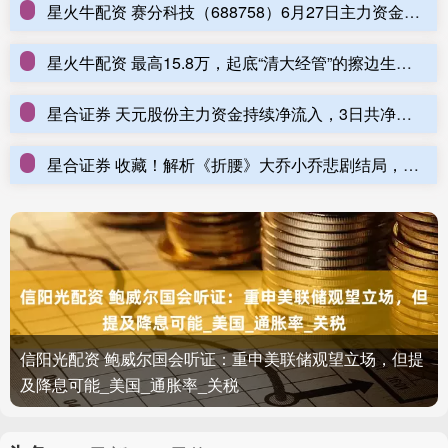
星火牛配资 赛分科技（688758）6月27日主力资金净买入434.99万元
星火牛配资 最高15.8万，起底“清大经管”的擦边生意经_曹玉磊_清华科技园_公众
星合证券 天元股份主力资金持续净流入，3日共净流入1.48亿元
星合证券 收藏！解析《折腰》大乔小乔悲剧结局，编剧到底咋想的？
信阳光配资 鲍威尔国会听证：重申美联储观望立场，但提
及降息可能_美国_通胀率_关税