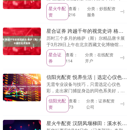
活动由颍东区委统战部、区新时代文明实
星火牛配
分类：炒股配资
查看：
践中心、区文物管理所主办，阜阳原创音
资
服务
216
乐基地、皖北民....
星合证券 跨越千年的视觉史诗 格萨（斯）尔精品唐卡展在北京落幕
历时三个多月的格萨（斯）尔精品唐卡展
于3月29日上午在北京西藏文化博物馆圆
满落幕。来自北京、四川、河北、广西等
星合证
分类：在线配资
查看：
地的约300名各界代表、格萨尔文化研究
券
开户
114
学者及唐卡艺....
信阳光配资 悦养生活｜选定心仪色彩 Color walk感知城市春日美好
无需专业设备与技巧，只需选定心仪色
彩，走出家门捕捉身边的同色系美好，拼
贴成专属色彩日记，便是一场完整的Color
信阳光配
分类：证券配资
查看：
walk（色彩漫步）。 r 继City wal....
资
公司
73
星火牛配资 汉阴凤堰梯田：溪水长流不息 世代润泽村庄