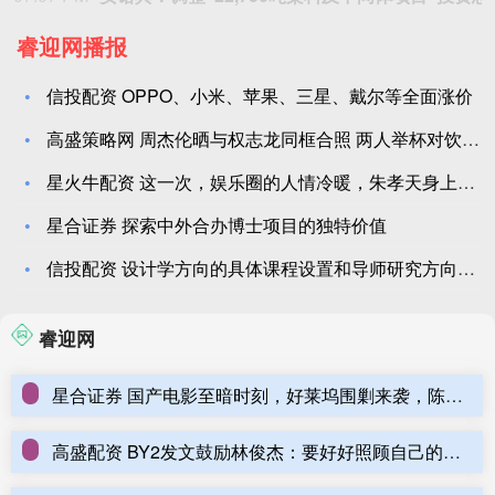
睿迎网播报
信投配资 OPPO、小米、苹果、三星、戴尔等全面涨价
高盛策略网 周杰伦晒与权志龙同框合照 两人举杯对饮气氛融洽
星火牛配资 这一次，娱乐圈的人情冷暖，朱孝天身上展现无遗_演
星合证券 探索中外合办博士项目的独特价值
信投配资 设计学方向的具体课程设置和导师研究方向有哪些？
睿迎网
星合证券 国产电影至暗时刻，好莱坞围剿来袭，陈思诚顶不住了_票房_恶意_无名之辈
高盛配资 BY2发文鼓励林俊杰：要好好照顾自己的心脏