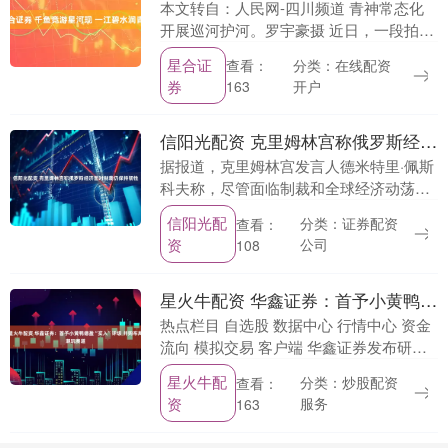
本文转自：人民网-四川频道 青神常态化
开展巡河护河。罗宇豪摄 近日，一段拍摄
于眉山市岷江青神段的航拍视频在网络热
星合证
分类：在线配资
查看：
传：清澈的江水中，数以千计的鱼儿成群
券
开户
163
结队、绵延数....
信阳光配资 克里姆林宫称俄罗斯经济面对制裁仍保持韧性
据报道，克里姆林宫发言人德米特里·佩斯
科夫称，尽管面临制裁和全球经济动荡，
俄罗斯经济仍保持韧性。 针对美国总统唐
信阳光配
分类：证券配资
查看：
纳德·特朗普称俄罗斯是“纸老虎”的言论，
资
公司
108
佩斯科夫....
星火牛配资 华鑫证券：首予小黄鸭德盈“买入”评级 并购布局潮玩赛道
热点栏目 自选股 数据中心 行情中心 资金
流向 模拟交易 客户端 华鑫证券发布研报
称，小黄鸭德盈（02250）业绩大幅增
星火牛配
分类：炒股配资
查看：
长，新开展自营城市乐园带来新收入增长
资
服务
163
点，....