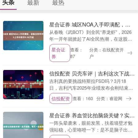
头条
最新
最热
星合证券 城区NOA入手即满配，极狐全新阿尔法S5上市补贴价9.98万起
从春晚《武BOT》到全民“养龙虾”，2026
年一开年就掀起了AI全民热潮，在这股浪
潮下，车圈也迎来全新变革。3月18日，
星合证
分类：在线配资开
查看：
首个全场景AI发布会被极狐抢先实现了，
券
户
87
定....
信投配资 贝壳车评｜吉利这次下战书了，挑战特斯拉FSD底气何来？
吉利真的要挑战特斯拉FSD吗？3月18
日，吉利汽车2025年业绩发布会刚结束，
大家都在讨论这个问题。吉利汽车控股有
信投配资
查看：160
分类：睿迎网
限公司行政总裁及执行董事桂生悦说，吉
利的智能驾....
星合证券 养血管比拍脑袋关键？实不相瞒，每天一走能防脑供血不足
一阵头晕袭来，眼前发黑，扶着墙壁才勉
强站稳，心里咯噔一下：是不是脑子出问
题了？很多人都有过类似的惊恐瞬间。记