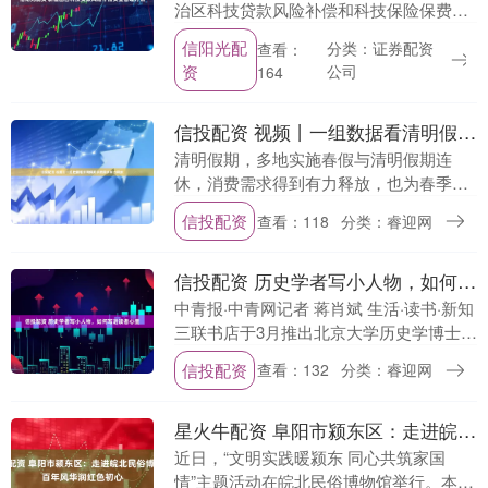
治区科技贷款风险补偿和科技保险保费补
助资金管理办法》（以下简称《办法》）
信阳光配
分类：证券配资
查看：
近日印发。《办法》明确了科技贷款风险
资
公司
164
补偿标准及管理....
信投配资 视频丨一组数据看清明假期消费需求有力释放
清明假期，多地实施春假与清明假期连
休，消费需求得到有力释放，也为春季消
费市场注入活力。 商务部商务大数据显
信投配资
查看：118
分类：睿迎网
示，清明假期，全国重点零售和餐饮企业
日均销售额同比增长....
信投配资 历史学者写小人物，如何写进读者心里
中青报·中青网记者 蒋肖斌 生活·读书·新知
三联书店于3月推出北京大学历史学博士、
国家图书馆研究馆员郑小悠的新书《历史
信投配资
查看：132
分类：睿迎网
缝隙里的人》。 本书记录了12位清朝普通
官....
星火牛配资 阜阳市颍东区：走进皖北民俗博物馆 览百年风华润红色初心
近日，“文明实践暖颍东 同心共筑家国
情”主题活动在皖北民俗博物馆举行。本次